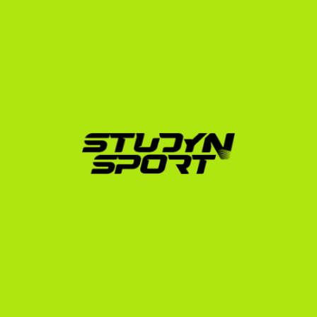
Negotiation (Tárgyalás):
 Közvetlen 
videókonferenciákat szervezünk az edzőkkel, 
elemezzük a kapott ösztöndíjas ajánlatokat, és 
segítünk kiválasztani a számodra legjobb opciót, 
legyen szó teljes vagy részleges ösztöndíjról.
Enrollment (Beiratkozás):
 Intézzük a hivatalos 
egyetemi jelentkezést, az NCAA/NAIA jogosultsági 
papírokat, a vízuminterjú felkészítést és az utazási 
logisztikát.
Ha szeretnél többet megtudni arról, hogyan működik 
a folyamat a gyakorlatban, olvasd el a részletes 
amerikai úszó ösztöndíjakról szóló szakmai 
anyagunkat, vagy nézd meg a norvég sportolók 
lehetőségeit bemutató oldalunkat.
Tedd meg az első lépést a 